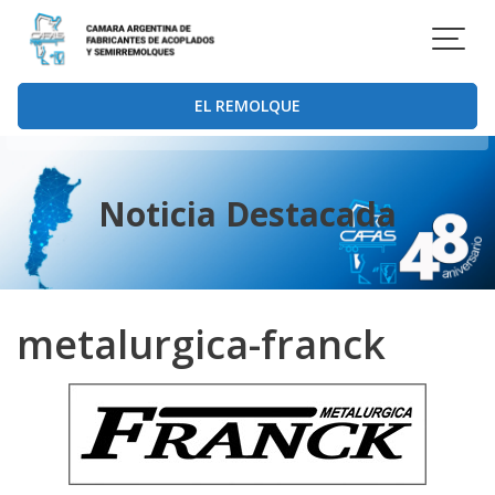
Saltar
al
contenido
EL REMOLQUE
Noticia Destacada
metalurgica-franck