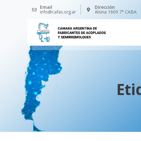
Saltar
Email
Dirección
al
info@cafas.org.ar
Alsina 1609 7° CABA
contenido
Eti